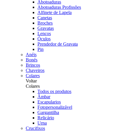
Abotoaduras
Abotoaduras Profissões
Alfinete de Lapela
Canetas
Broches
Gravatas
Lenços
Óculos
Prendedor de Gravata
Pin
Anéis
Bonés
Brincos
Chaveiros
Colares
Voltar
Colares
Todos os produtos
Âmbar
Escapularios
Fotopersonalizável
Gargantilha
Relicário
Urna
Crucifixos