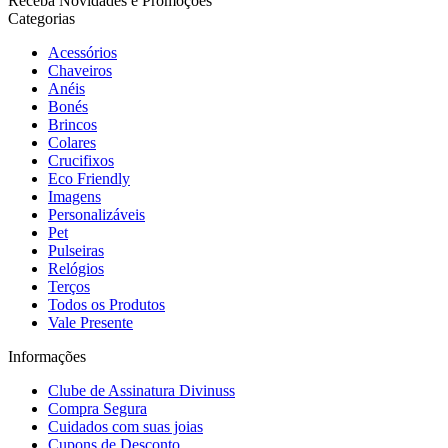
Receba Novidades e Promoções
Categorias
Acessórios
Chaveiros
Anéis
Bonés
Brincos
Colares
Crucifixos
Eco Friendly
Imagens
Personalizáveis
Pet
Pulseiras
Relógios
Terços
Todos os Produtos
Vale Presente
Informações
Clube de Assinatura Divinuss
Compra Segura
Cuidados com suas joias
Cupons de Desconto