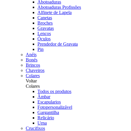
Abotoaduras
Abotoaduras Profissões
Alfinete de Lapela
Canetas
Broches
Gravatas
Lenços
Óculos
Prendedor de Gravata
Pin
Anéis
Bonés
Brincos
Chaveiros
Colares
Voltar
Colares
Todos os produtos
Âmbar
Escapularios
Fotopersonalizável
Gargantilha
Relicário
Urna
Crucifixos