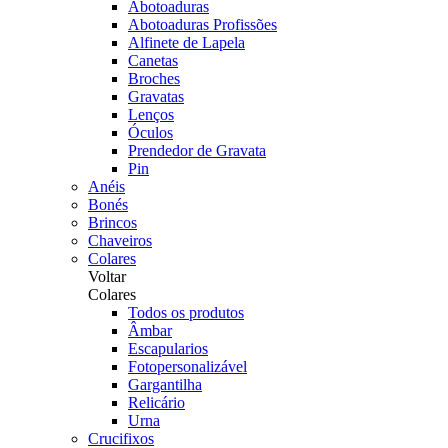
Abotoaduras
Abotoaduras Profissões
Alfinete de Lapela
Canetas
Broches
Gravatas
Lenços
Óculos
Prendedor de Gravata
Pin
Anéis
Bonés
Brincos
Chaveiros
Colares
Voltar
Colares
Todos os produtos
Âmbar
Escapularios
Fotopersonalizável
Gargantilha
Relicário
Urna
Crucifixos