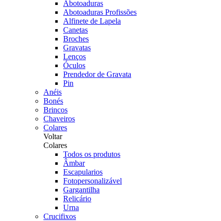
Abotoaduras
Abotoaduras Profissões
Alfinete de Lapela
Canetas
Broches
Gravatas
Lenços
Óculos
Prendedor de Gravata
Pin
Anéis
Bonés
Brincos
Chaveiros
Colares
Voltar
Colares
Todos os produtos
Âmbar
Escapularios
Fotopersonalizável
Gargantilha
Relicário
Urna
Crucifixos