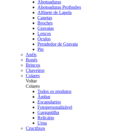
Abotoaduras
Abotoaduras Profissões
Alfinete de Lapela
Canetas
Broches
Gravatas
Lenços
Óculos
Prendedor de Gravata
Pin
Anéis
Bonés
Brincos
Chaveiros
Colares
Voltar
Colares
Todos os produtos
Âmbar
Escapularios
Fotopersonalizável
Gargantilha
Relicário
Urna
Crucifixos