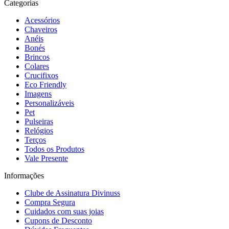
Categorias
Acessórios
Chaveiros
Anéis
Bonés
Brincos
Colares
Crucifixos
Eco Friendly
Imagens
Personalizáveis
Pet
Pulseiras
Relógios
Terços
Todos os Produtos
Vale Presente
Informações
Clube de Assinatura Divinuss
Compra Segura
Cuidados com suas joias
Cupons de Desconto